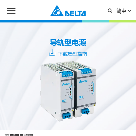
系
列
导轨型电源
下载选型指南
CHROME
CHROME
II
CliQ
II
Typical
CliQ
Output
III