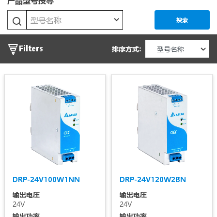
产品型号搜寻
Power
型号名称
CliQ
搜索
M
输
Filters
排序方式:
出
CliQ
电
VA
压
DIN
Eco
输
出
DIN
电
Pro
流
Force-
GT
输
DRP-24V100W1NN
DRP-24V120W2BN
输出电压
输出电压
入
24V
24V
LYTE
电
输出功率
输出功率