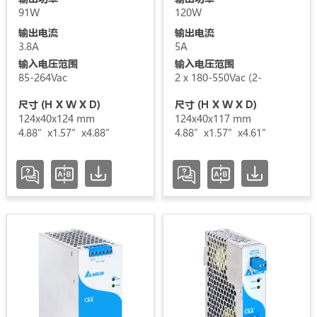
压
91W
120W
LYTE
输出电流
输出电流
范
II
3.8A
5A
围
输入电压范围
输入电压范围
85-264Vac
2 x 180-550Vac (2-
SYNC
认
尺寸 (H X W X D)
尺寸 (H X W X D)
证
124x40x124 mm
124x40x117 mm
4.88”x1.57”x4.88”
4.88”x1.57”x4.61”
类
别
状
态
增加 / 移除选项