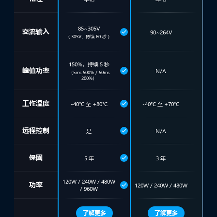
85~305V
交流输入
90~264V
( 305V，持续 60 秒 )
150%，持续 5 秒
峰值功率
N/A
（5ms 500% / 50ms
200%）
工作温度
-40°C 至 +80°C
-40°C 至 +70°C
远程控制
是
N/A
保固
5 年
3 年
120W / 240W / 480W
功率
120W / 240W / 480W
/ 960W
了解更多
了解更多