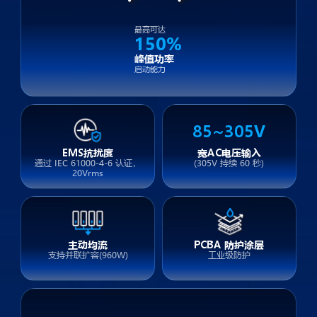
最高可达
150%
峰值功率
启动能力
85~305V
EMS抗扰度
宽AC电压输入
通过 IEC 61000-4-6 认证，
(305V 持续 60 秒)
20Vrms
主动均流
PCBA 防护涂层
支持并联扩容(960W)
工业级防护