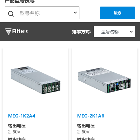
产品型号搜寻
Power
型号名称
搜索
输
Filters
排序方式:
出
电
压
输
出
电
流
输
MEG-1K2A4
MEG-2K1A6
输出电压
输出电压
入
2-60V
2-60V
电
输出功率
输出功率