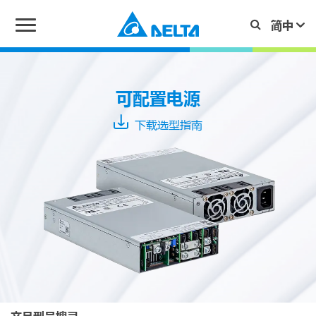
系
列
可配置电源
下载选型指南
MEG-
A
Typical
Output