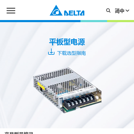
系
列
平板型电源
下载选型指南
IMA
MEB
PMC
PMF
Typical
Output
PMH