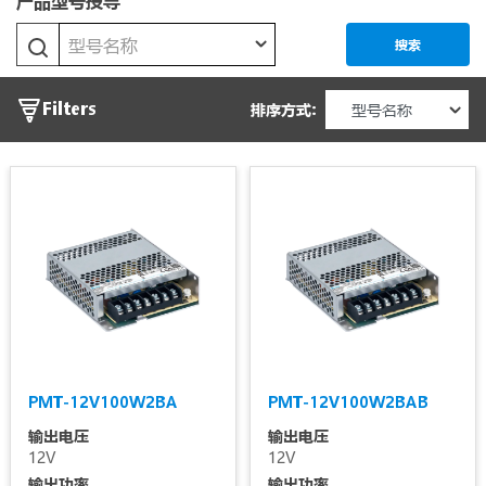
产品型号搜寻
Power
型号名称
搜索
PMR
输
Filters
排序方式:
出
PMS
电
PMT
压
输
PMT2
出
PMT2
电
ECO
流
(High
Line)
输
PMT-12V100W2BA
PMT-12V100W2BAB
PMU
输出电压
输出电压
入
12V
12V
电
输出功率
输出功率